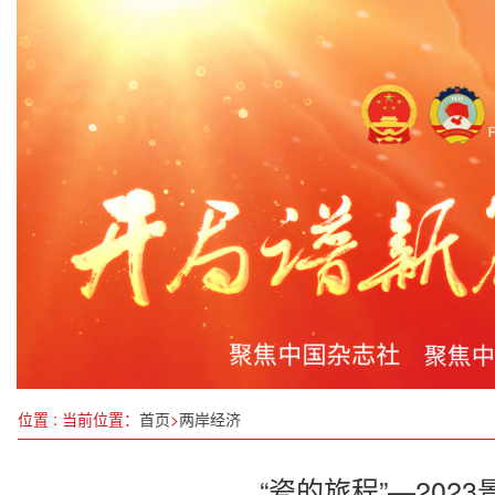
湖南衡阳福彩：翰墨迎春，福彩送福
中国成功发射第五十九颗、六十颗北斗导航卫星
雷军，中国新首富！
加快内外贸一体化发展 帮助企业“两条腿”走路——
2024年世界互联网大会乌镇峰会11月举行
淮安市城管局：“城管蓝”化身"园丁绿" 服务一线显
中国法学会会长王晨在北京调研“一带一路”法治研
关于“十五五”规划教育领域中魔术理论教育研究的
位置 : 当前位置：
首页
>
两岸经济
“瓷的旅程”—20