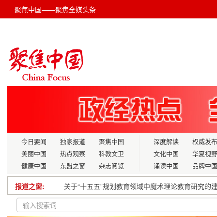
聚焦中国——聚焦全媒头条
今日要闻
独家报道
聚焦中国
深度解读
权威发
美丽中国
热点观察
科教文卫
文化中国
华夏视
健康中国
东盟之窗
杂志阅览
诵读中国
品牌中
报道之窗:
多项务实举措助力京津冀协同发展再上新台阶
“淮上红途”映初心 党建领航筑坦途