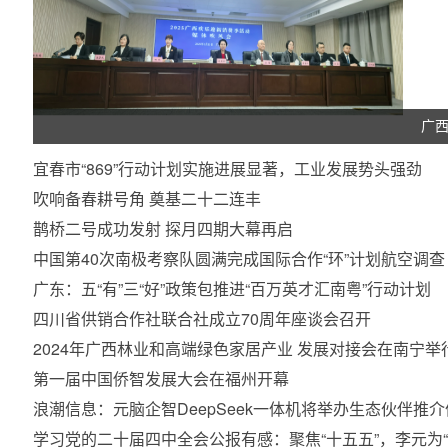
广西
宜春市“869”行动计划实施进展显著，工业发展势头强劲
吹响备春耕号角 奠基二十二连丰
鹊桥二号成功发射 探月四期大幕再启
中国第40次南极考察队圆满完成国际合作“环”计划航空调查
广东：五“有”三“好”政策包推进“百万英才汇南粤”行动计划
四川省供销合作社联合社成立70周年座谈会召开
2024年广西林业和高端绿色家居产业 发展对接会在南宁举
第一届中国侨智发展大会在福州开幕
浪潮信息：元脑企智DeepSeek一体机将举办生态伙伴推
学习党的二十届四中全会公报有感：聚焦“十五五”，李元为“