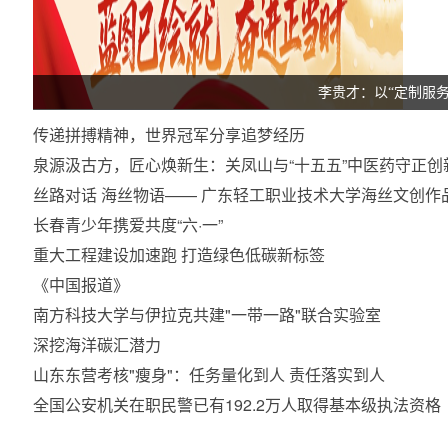
李贵才：以“定制服
传递拼搏精神，世界冠军分享追梦经历
泉源汲古方，匠心焕新生：关凤山与“十五五”中医药守正创
丝路对话 海丝物语—— 广东轻工职业技术大学海丝文创作
长春青少年携爱共度“六·一”
重大工程建设加速跑 打造绿色低碳新标签
《中国报道》
南方科技大学与伊拉克共建"一带一路"联合实验室
深挖海洋碳汇潜力
山东东营考核"瘦身"：任务量化到人 责任落实到人
全国公安机关在职民警已有192.2万人取得基本级执法资格