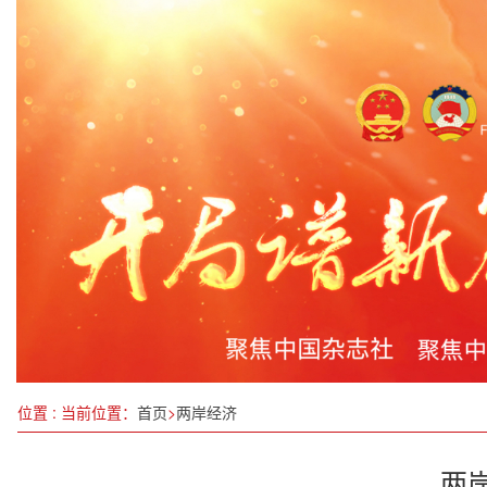
以贤德为炬，照亮文化传承与心灵救赎之路——谢
锦宏惠创新服务模式 打造线上线下全方位健康养护—
第一届中国侨智发展大会在福州开幕
湛江东海岛液散码头举行竣工庆典
武隆区残联专题学习中国残联第八次全国代表大会
中国航天领域首个大科学装置正式运行
“英雄花开英雄城”2025广州传承弘扬红色文化系列
石家庄民协“开国元勋年画收藏展”亮相平山
位置 : 当前位置：
首页
>
两岸经济
两