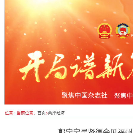
湖南衡阳福彩：翰墨迎春，福彩送福
2025全球南方金融家论坛发布北京共识
关于“十五五”规划教育领域中魔术理论教育研究的
中国多所高校加大力度培养人工智能人才
工信部：推动绿色低碳产业发展加快转型
2025年广州市市场监管高质量发展工作会议召开
反腐败：为了人民的幸福安康
我国成功发射武汉一号卫星、超低轨技术试验卫星
位置 : 当前位置：
首页
>
两岸经济
郭宁宁吴贤德会见福州