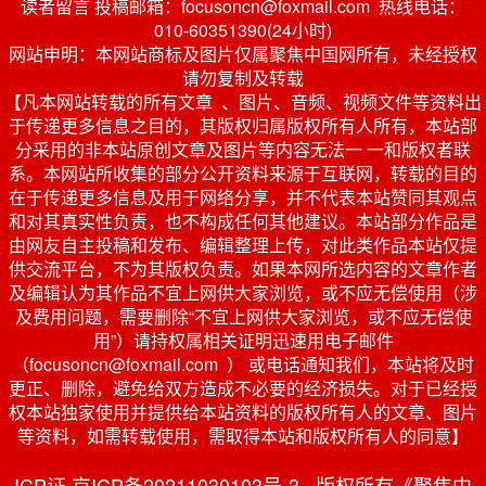
读者留言 投稿邮箱：focusoncn@foxmail.com 热线电话：
010-60351390(24小时)
网站申明：本网站商标及图片仅属聚焦中国网所有，未经授权
请勿复制及转载
【凡本网站转载的所有文章 、图片、音频、视频文件等资料出
于传递更多信息之目的，其版权归属版权所有人所有，本站部
分采用的非本站原创文章及图片等内容无法一 一和版权者联
系。本网站所收集的部分公开资料来源于互联网，转载的目的
在于传递更多信息及用于网络分享，并不代表本站赞同其观点
和对其真实性负责，也不构成任何其他建议。本站部分作品是
由网友自主投稿和发布、编辑整理上传，对此类作品本站仅提
供交流平台，不为其版权负责。如果本网所选内容的文章作者
及编辑认为其作品不宜上网供大家浏览，或不应无偿使用（涉
及费用问题，需要删除“不宜上网供大家浏览，或不应无偿使
用”）请持权属相关证明迅速用电子邮件
（focusoncn@foxmail.com ） 或电话通知我们，本站将及时
更正、删除，避免给双方造成不必要的经济损失。对于已经授
权本站独家使用并提供给本站资料的版权所有人的文章、图片
等资料，如需转载使用，需取得本站和版权所有人的同意】
ICP证 京ICP备20211030103号-3 版权所有《聚焦中