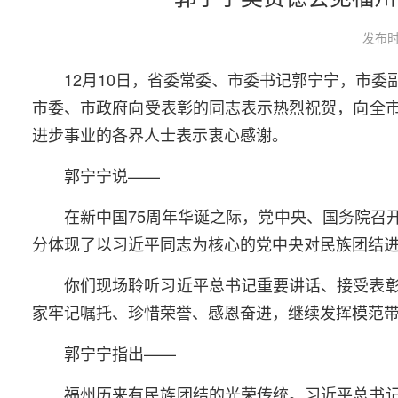
发布时
12月10日，省委常委、市委书记郭宁宁，市
市委、市政府向受表彰的同志表示热烈祝贺，向全
进步事业的各界人士表示衷心感谢。
郭宁宁说——
在新中国75周年华诞之际，党中央、国务院召
分体现了以习近平同志为核心的党中央对民族团结
你们现场聆听习近平总书记重要讲话、接受表
家牢记嘱托、珍惜荣誉、感恩奋进，继续发挥模范
郭宁宁指出——
福州历来有民族团结的光荣传统。习近平总书