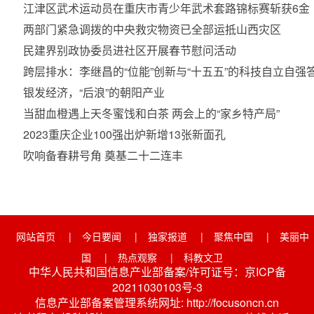
江津区武术运动员在重庆市青少年武术套路锦标赛斩获6金
两部门紧急调拨的中央救灾物资已全部运抵山西灾区
民建界别政协委员进社区开展春节慰问活动
跨层排水：李继昌的“位能”创新与“十五五”的科技自立自强
银发经济，“后浪”的朝阳产业
当甜血橙遇上天冬蜜饯和白茶 两会上的“家乡特产局”
2023重庆企业100强出炉新增13张新面孔
吹响备春耕号角 奠基二十二连丰
网站首页
|
今日要闻
|
独家报道
|
聚焦中国
|
美丽中
国
|
热点观察
|
科教文卫
中华人民共和国信息产业部备案/许可证号：京ICP备
20211030103号-3
信息产业部备案管理系统网址: http://focusoncn.cn