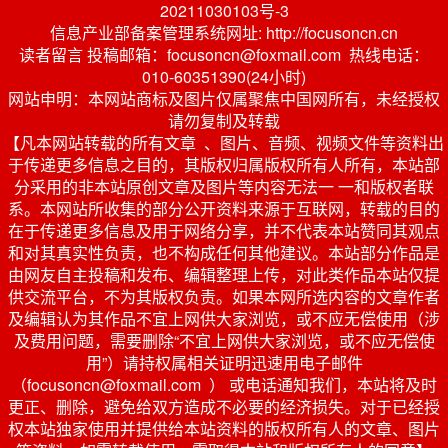
20211030103号-3
信息产业部备案管理系统网址: http://focusoncn.cn
读者留言 投稿邮箱：focusoncn@foxmail.com 热线电话：
010-60351390(24小时)
网站申明：本网站商标及图片仅属聚焦中国网所有，未经授权
请勿复制及转载
【凡本网站转载的所有文章 、图片、音频、视频文件等资料出
于传递更多信息之目的，其版权归属版权所有人所有，本站部
分采用的非本站原创文章及图片等内容无法一 一和版权者联
系。本网站所收集的部分公开资料来源于互联网，转载的目的
在于传递更多信息及用于网络分享，并不代表本站赞同其观点
和对其真实性负责，也不构成任何其他建议。本站部分作品是
由网友自主投稿和发布、编辑整理上传，对此类作品本站仅提
供交流平台，不为其版权负责。如果本网所选内容的文章作者
及编辑认为其作品不宜上网供大家浏览，或不应无偿使用（涉
及费用问题，需要删除“不宜上网供大家浏览，或不应无偿使
用”）请持权属相关证明迅速用电子邮件
（focusoncn@foxmail.com ） 或电话通知我们，本站将及时
更正、删除，避免给双方造成不必要的经济损失。对于已经授
权本站独家使用并提供给本站资料的版权所有人的文章、图片