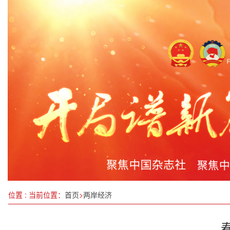
机动车行驶证电子化11月4日起分三批推广应用
深入学习贯彻全国两会精神 助力经济社会高质量发
第二届中国县域经济投资高峰论坛在京胜利召开
江津区国家青花椒产业链标准化示范区项目顺利通
绍兴平安产险：开展防范非法集资宣传活动
前2个月黑龙江省工业经济呈现良好势头
江津区武术运动员在重庆市青少年武术套路锦标赛
中际晟丰生物质发电技术中试成功，推动绿色环保
位置 : 当前位置：
首页
>
两岸经济