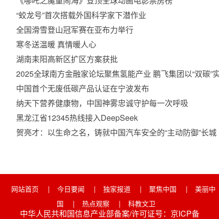
《哪吒之魔童闹海》登顶全球动画电影票房榜
“蛟龙号”首次搭载外国科学家下潜作业
全国滑雪登山冠军赛在亚布力举行
寒冬送温暖 真情暖人心
湖南耒阳高新区扩区方案获批
2025全球南方金融家论坛聚焦氢能产业 鹏飞集团以“双碳
中国首个无废低碳产品认证在宁波发布
纳天下营养健康物，中国神雾忠诚守护每一次呼吸
黑龙江省12345热线接入DeepSeek
贺亮才：以生命之名，铸就中国汽车安全的“主动防御”长城
网站首页
|
今日要闻
|
独家报道
|
聚焦中国
|
美丽中
国
|
热点观察
|
科教文卫
中华人民共和国信息产业部备案/许可证号：京ICP备