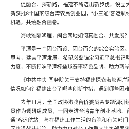
促融合、探新路，福建不断迈出新步伐，设立大
新获批8个国家级台湾农民创业园，“小三通”客运航
机遇，共绘融合画卷。
海峡难隔鸿雁，闽台两地如何真融合、共发展
平潭是一个因台而设、因台而兴的综合实验区。
思考，建言平潭发展，希望岚岛锚定习近平总书记擘
力度，不断打响平潭棒垒球赛事特色品牌，助力两
《中共中央 国务院关于支持福建探索海峡两岸
情况如何？福建出台了哪些创新举措，遇到哪些困
去年11月，全国政协港澳台侨委员会专题调研
员作为调研组成员，一同走进台湾青年创业基地、
通”客运航站，与在福建工作生活的台胞和有关部
区建设献计献策，助力中央对台工作重大决策部署