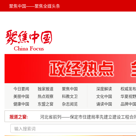
聚焦中国——聚焦全媒头条
今日要闻
独家报道
聚焦中国
深度解读
权威发
美丽中国
热点观察
科教文卫
文化中国
华夏视
健康中国
东盟之窗
杂志阅览
诵读中国
品牌中
报道之窗:
河北省前列——保定市住建局率先建立建设工程合
会东县姜州镇：羊肚菌喜获丰收 特色产业促增收