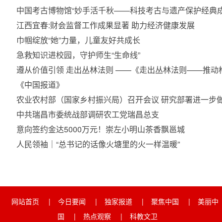
中国考古博物馆“妙手活千秋——科技考古与遗产保护经典成
江西宜春:财会监督工作成果显著 助力经济健康发展
巾帼绽放“她”力量，儿童友好共成长
急救知识进校园，守护师生“生命线”
遵从价值引领 走出丛林法则 ——《走出丛林法则——推
《中国报道》
农业农村部（国家乡村振兴局）召开会议 研究部署进一步
中共瑞昌市委统战部调研农工党瑞昌总支
意向签约金达5000万元！崇左小明山茶香飘邕城
人民领袖｜“总书记的话像火塘里的火一样温暖”
网站首页
|
今日要闻
|
独家报道
|
聚焦中国
|
美丽中
国
|
热点观察
|
科教文卫