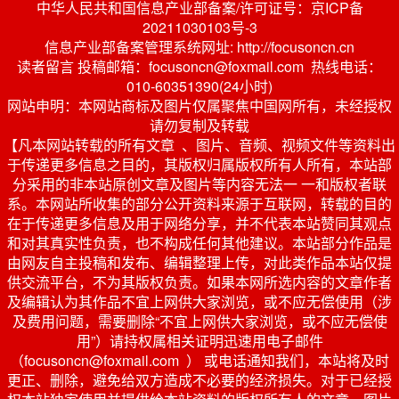
中华人民共和国信息产业部备案/许可证号：京ICP备
20211030103号-3
信息产业部备案管理系统网址: http://focusoncn.cn
读者留言 投稿邮箱：focusoncn@foxmail.com 热线电话：
010-60351390(24小时)
网站申明：本网站商标及图片仅属聚焦中国网所有，未经授权
请勿复制及转载
【凡本网站转载的所有文章 、图片、音频、视频文件等资料出
于传递更多信息之目的，其版权归属版权所有人所有，本站部
分采用的非本站原创文章及图片等内容无法一 一和版权者联
系。本网站所收集的部分公开资料来源于互联网，转载的目的
在于传递更多信息及用于网络分享，并不代表本站赞同其观点
和对其真实性负责，也不构成任何其他建议。本站部分作品是
由网友自主投稿和发布、编辑整理上传，对此类作品本站仅提
供交流平台，不为其版权负责。如果本网所选内容的文章作者
及编辑认为其作品不宜上网供大家浏览，或不应无偿使用（涉
及费用问题，需要删除“不宜上网供大家浏览，或不应无偿使
用”）请持权属相关证明迅速用电子邮件
（focusoncn@foxmail.com ） 或电话通知我们，本站将及时
更正、删除，避免给双方造成不必要的经济损失。对于已经授