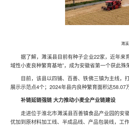
濉溪
据了解，濉溪县目前有种子企业22家，近年来育
域性小麦良种繁育基地”，成为安徽省第一个获此殊荣
目前，该县以四铺、百善、铁佛三镇为主线，打
展示示范点4个；2024年县内良种繁育面积达58.0
补链延链强链 大力推动小麦全产业链建设
走进位于淮北市濉溪县百善镇食品产业园的安
优加到原材料加工线、半成品线、产品包装线，工