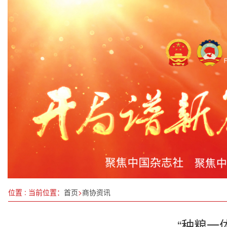
中山石岐：定兵会落实“阳光征兵”，“结对跟踪”助
守牢底线 共赴振兴
四川代表团举行小组会议
习近平在贵州考察
湖南衡阳蒸湘区：蛇年启新岁 喜乐迎元宵
以“绿色矿物”筑基“十五五”——记广州市锦家矿
农机产品展示交易会开幕
《中国睡眠研究报告（2025）》于今日发布
位置 : 当前位置：
首页
>
商协资讯
“种粮一