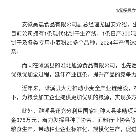
安徽昊晨食
安徽昊晨食品有限公司副总经理尤国安介绍，
目前公司拥有1条现代化饼干生产线、1条日产300
饼干及各类专用小麦粉20多个品种，2024年产值
系。
而同在濉溪县的淮北旭源食品有限公司，也先
优粮优加全过程，延伸产业链条，提升产品的竞争
近年来，濉溪县大力推动小麦全产业链建设，
下，为粮食加工企业提供更加优质的粮源，实现多
此外，濉溪县还充分利用国家制种大县奖励项目
金875万元；着力发挥县种子协会、面粉行业协会
粮食生产，带动种业企业标准化、规模化生产，促