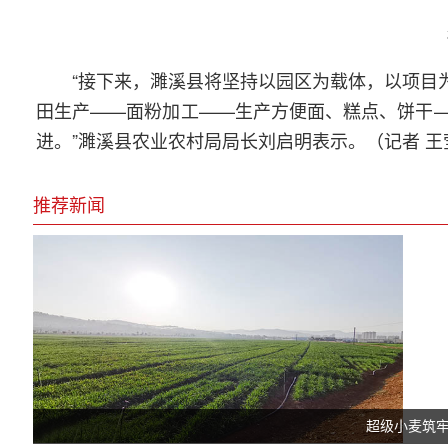
“接下来，濉溪县将坚持以园区为载体，以项目为
田生产——面粉加工——生产方便面、糕点、饼干
进。”濉溪县农业农村局局长刘启明表示。（记者 
推荐新闻
超级小麦筑牢