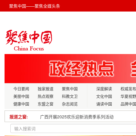
聚焦中国——聚焦全媒头条
今日要闻
独家报道
聚焦中国
深度解读
权威发
美丽中国
热点观察
科教文卫
文化中国
华夏视
健康中国
东盟之窗
杂志阅览
诵读中国
品牌中
报道之窗:
消防培“训”入“心” 防患未“燃”于“行”
国家知识产权局：知识产权工作稳中有进、进中提