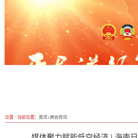
俄乌冲突迎来转机
广西自贸区南宁片区：强化金融开放 以技术创新促
全国人大代表徐淙祥：打造生态产品区域公用品牌
最高检：依法从重从严惩治重大恶性犯罪
加强直播带货环节知识产权保护见成效
许秀华：以声波为媒，让中医智慧在“十五五”健康
贡献中国良方 践行时代担当 ——来辉武教授与50
广西开展2025欢乐迎新消费季系列活动
位置 : 当前位置：
首页
>
商协资讯
媒体聚力赋能低空经济 | 海南