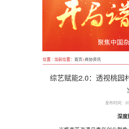
江苏洪泽：严执法强监管 筑
齐聚乐仁恒颐 唱响健康中国
关于“十五五”期间多措并举
两会特别报道|春天里，听奋进
位置 : 当前位置：
首页
>
商协资讯
综艺赋能2.0：透视桃
发布时间：20
深度