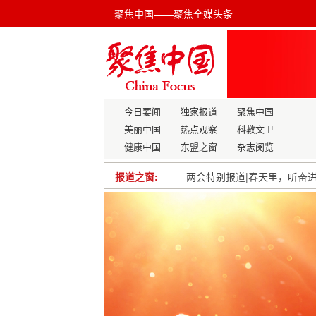
聚焦中国——聚焦全媒头条
今日要闻
独家报道
聚焦中国
美丽中国
热点观察
科教文卫
健康中国
东盟之窗
杂志阅览
报道之窗:
江西数字化转型全面铺开加快
龙泉驿区“四上”企业数量突破1
2025南京半马圆满落幕，百
郑州国际货运通航城市持续“上
中国科学家研发高比能氢混动
别再忍受痛苦！科学解决便秘