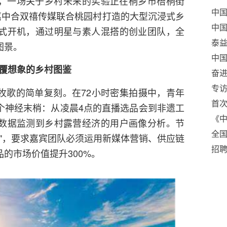
，一场关于乡村未来的实验正在桐乡市梧桐街
中国
嘉中合双禧传媒联合桃园村打造的大型沉浸式乡
中国
式开机，通过明星与素人混搭的创业团队，全
泰益
图景。
会
中国
覆想象的乡村图鉴
奋进
的杜
专访
牧歌的简单复刻。在72小时密集拍摄中，青年
技
强
首次
个神经末梢：从凌晨4点的直播选品会到非遗工
领
不
《
数据监测到乡村露营经济的用户画像分析。节
全
战"，要求嘉宾团队必须运用新媒体营销、供应链
雅
招
的市场价值提升300%。