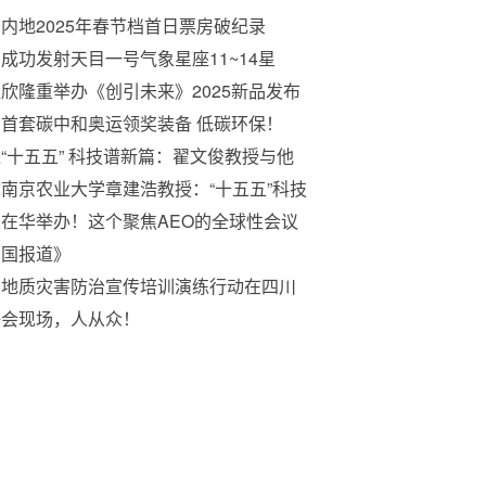
内地2025年春节档首日票房破纪录
成功发射天目一号气象星座11~14星
欣隆重举办《创引未来》2025新品发布
首套碳中和奥运领奖装备 低碳环保！
“十五五” 科技谱新篇：翟文俊教授与他
仲“植物黄金”梦 ——写于第十个全国科
南京农业大学章建浩教授：“十五五”科技
工作者日
国征程中，低温等离子体冷杀菌技术将引
在华举办！这个聚焦AEO的全球性会议
生鲜农产品产业创新可持续健康高效发展
一般
中国报道》
国地质灾害防治宣传培训演练行动在四川
安启动
聘会现场，人从众！