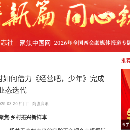
牢绿色港口码头生态安全屏障
留住山西优质项目、扶持本地企业发展的提案
中国的铿锵足音——写在2026年全国两会召开之际
推
园村如何借力《经营吧，少年》完成
业态迭代
25-03-20 栏目： 商协资讯
聚焦·乡村振兴新样本