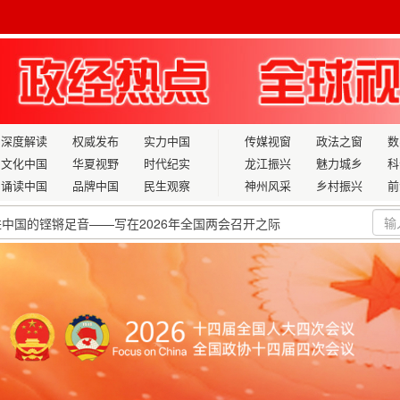
深度解读
权威发布
实力中国
传媒视窗
政法之窗
数
文化中国
华夏视野
时代纪实
龙江振兴
魅力城乡
科
诵读中国
品牌中国
民生观察
神州风采
乡村振兴
前
制造业升级
100家
岁山见证每一步坚持
新”
力电源解决工业级无人机续航难题
的五大方法