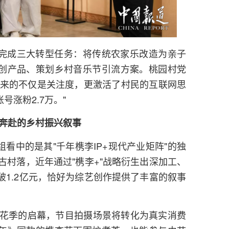
完成三大转型任务：将传统农家乐改造为亲子
创产品、策划乡村音乐节引流方案。桃园村党
带来的不仅是关注度，更激活了村民的互联网思
涨粉2.7万。"
奔赴的乡村振兴叙事
看中的是其"千年槜李IP+现代产业矩阵"的独
的古村落，近年通过"槜李+"战略衍生出深加工、
破1.2亿元，恰好为综艺创作提供了丰富的叙事
赏花季的启幕，节目拍摄场景将转化为真实消费