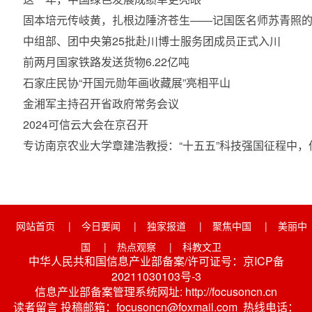
固本培元传岐黄，扎根边陲济苍生——记国医名师苏青照的
中组部、团中央第25批赴川博士服务团成员正式入川
前两月国家铁路发送货物6.22亿吨
石家庄民协“开国元勋年画收藏展”亮相平山
金湘军主持召开省政府常务会议
2024可信云大会在京召开
专访南京农业大学章建浩教授：“十五五”科技强国征程中
网站首页
|
今日要闻
|
独家报道
|
聚焦中国
|
美丽中
国
|
热点观察
|
科教文卫
中华人民共和国信息产业部备案/许可证号：京ICP备
20211030103号-3
信息产业部备案管理系统网址: http://focusoncn.cn
读者留言 投稿邮箱：focusoncn@foxmail.com 热线电话：