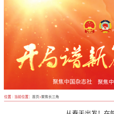
春启浙大 智汇公安丨山东：邹平市公安局“新质战
不松劲 不停步 再出发
深学细悟全会精神，勇担时代发展使命：林建国教
深耕东盟市场 中国制造网举办菲律宾买家见面会
江西省召开2024年生态环境工作答卷记者见面会
民政部等规范养老机构预收费
桔时已到！广西融安金桔2024年上市首发仪式成功
千年敦煌，相约北京 “如是莫高”敦煌艺术大展暨“
位置 : 当前位置：
首页
>
聚焦长三角
从春天出发！在