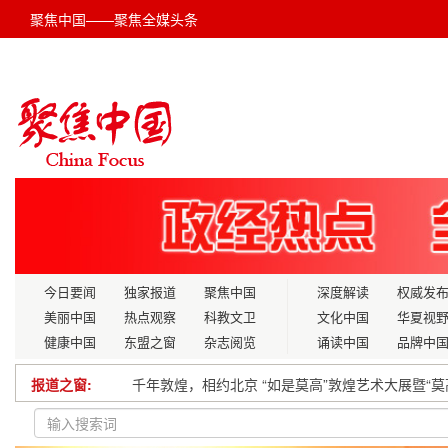
聚焦中国——聚焦全媒头条
今日要闻
独家报道
聚焦中国
深度解读
权威发
美丽中国
热点观察
科教文卫
文化中国
华夏视
健康中国
东盟之窗
杂志阅览
诵读中国
品牌中
报道之窗:
学习绘文｜蜡染之美，惊艳时光
律警长效互动 共建法治合肥