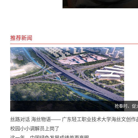
推荐新闻
抢春时、促
丝路对话 海丝物语—— 广东轻工职业技术大学海丝文创作
校园小小调解员上岗了
这一年，中国绿色发展成绩单更亮眼