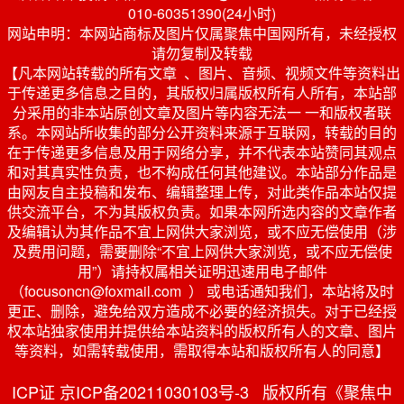
010-60351390(24小时)
网站申明：本网站商标及图片仅属聚焦中国网所有，未经授权
请勿复制及转载
【凡本网站转载的所有文章 、图片、音频、视频文件等资料出
于传递更多信息之目的，其版权归属版权所有人所有，本站部
分采用的非本站原创文章及图片等内容无法一 一和版权者联
系。本网站所收集的部分公开资料来源于互联网，转载的目的
在于传递更多信息及用于网络分享，并不代表本站赞同其观点
和对其真实性负责，也不构成任何其他建议。本站部分作品是
由网友自主投稿和发布、编辑整理上传，对此类作品本站仅提
供交流平台，不为其版权负责。如果本网所选内容的文章作者
及编辑认为其作品不宜上网供大家浏览，或不应无偿使用（涉
及费用问题，需要删除“不宜上网供大家浏览，或不应无偿使
用”）请持权属相关证明迅速用电子邮件
（focusoncn@foxmail.com ） 或电话通知我们，本站将及时
更正、删除，避免给双方造成不必要的经济损失。对于已经授
权本站独家使用并提供给本站资料的版权所有人的文章、图片
等资料，如需转载使用，需取得本站和版权所有人的同意】
ICP证 京ICP备20211030103号-3 版权所有《聚焦中