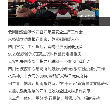
云网能源曲靖公司召开年度安全生产工作会
朱杨镇立功喜报送到家，尊崇慰问暖人心
四川宣汉：工业崛起，奏响经济发展最强音
2023追梦拾光•顶冠之夜时尚盛典走进重庆
公安机关网安部门指导互联网平台强化自律自治
四川省疾控中心结防所到万源调研“无结核社区”建设工作
搭乘神舟十六号的8696粒稻虾米种子完成交接
何兰青：把漓江烟雨酿成诗，在“十五五”新篇里续文脉薪火
以抓机遇促发展的四川成效为全国大局多作贡献
长三角一体化，更好“先行探路、引领示范、辐射带动”