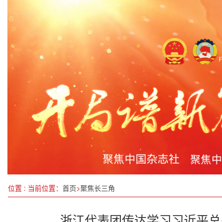
第十八届全国大学生信息安全竞赛（创新实践能力
新时代劳动教育实践基地标准化发展研讨会在京召
8项公安交管便民利企改革新措施7月1日起实施
“山海”携手加快西部陆海新通道共建共享
以“人民经济”之楫，划向“十五五”辉煌彼岸
2024全球能源转型大会在京开幕
7月全国查处违反中央八项规定精神问题20151起
中国多所高校加大力度培养人工智能人才
位置 : 当前位置：
首页
>
聚焦长三角
浙江代表团传达学习习近平总