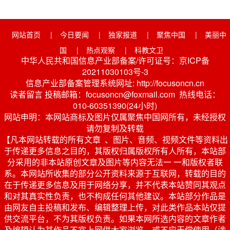
网站首页
|
今日要闻
|
独家报道
|
聚焦中国
|
美丽中
国
|
热点观察
|
科教文卫
中华人民共和国信息产业部备案/许可证号：京ICP备
20211030103号-3
信息产业部备案管理系统网址: http://focusoncn.cn
读者留言 投稿邮箱：focusoncn@foxmail.com 热线电话：
010-60351390(24小时)
网站申明：本网站商标及图片仅属聚焦中国网所有，未经授权
请勿复制及转载
【凡本网站转载的所有文章 、图片、音频、视频文件等资料出
于传递更多信息之目的，其版权归属版权所有人所有，本站部
分采用的非本站原创文章及图片等内容无法一 一和版权者联
系。本网站所收集的部分公开资料来源于互联网，转载的目的
在于传递更多信息及用于网络分享，并不代表本站赞同其观点
和对其真实性负责，也不构成任何其他建议。本站部分作品是
由网友自主投稿和发布、编辑整理上传，对此类作品本站仅提
供交流平台，不为其版权负责。如果本网所选内容的文章作者
及编辑认为其作品不宜上网供大家浏览，或不应无偿使用（涉