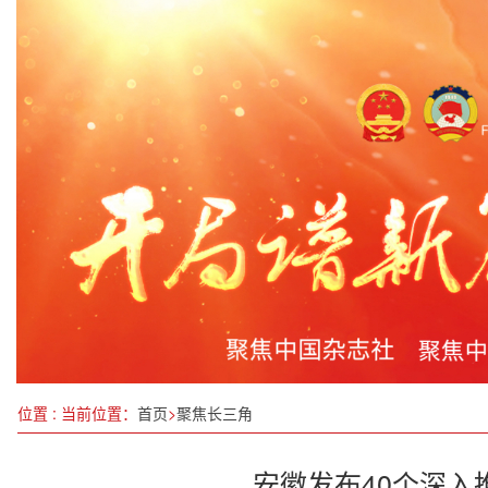
搭乘神舟十六号的8696粒稻虾米种子完成交接
喜迎新春，情暖寒冬
系统开展“两个对比”教育，增强新疆高校少数民族 
张源：以全球视野架设共赢之桥，为“十五五”高质
前两月规模以上工业增加值同比增长5.9%
以多组学创新解锁中医药密码，为“十五五”开局注
信长星与中央社会工作部部长吴汉圣举行工作会谈
江苏代表团举行全体会议专题学习习近平总书记重要
位置 : 当前位置：
首页
>
聚焦长三角
安徽发布40个深