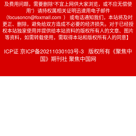
及费用问题，需要删除“不宜上网供大家浏览，或不应无偿使
用”）请持权属相关证明迅速用电子邮件
（focusoncn@foxmail.com ） 或电话通知我们，本站将及时
更正、删除，避免给双方造成不必要的经济损失。对于已经授
权本站独家使用并提供给本站资料的版权所有人的文章、图片
等资料，如需转载使用，需取得本站和版权所有人的同意】
ICP证 京ICP备20211030103号-3 版权所有《聚焦中
国》期刊社 聚焦中国网