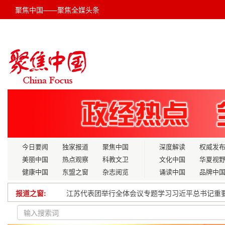
聚焦中国——聚焦全媒头条
今日要闻
独家报道
聚焦中国
深度解读
权威发
美丽中国
热点观察
科教文卫
文化中国
华夏视
健康中国
东盟之窗
杂志阅览
诵读中国
品牌中
报道之窗:
陈春：以创新与担当，引领化工产业在“十五五”浪
深学细悟全会精神 勇担时代发展使命——学习党