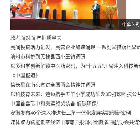
中牟艺秀
政考面对面 严把质量关
民间投资活力迸发、民营企业加速涌现 一系列举措落地显
滨州市科协到无棣县西小王镇调研
以多组学创新解锁中医药密码，为“十五五”开局注入科技新
《中国报道》
信长星在南京宣讲全国两会精神并调研
以科技育未来：迪迈携手五羊小学成功举办3D打印科技公
中国首套碳中和奥运领奖装备 低碳环保！
安徽发布40个深入推进长三角一体化发展实践创新案例
媒体聚力赋能低空经济 | 海南日报调研组赴省通航协会共谋