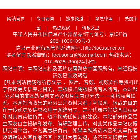
网站首页
|
今日要闻
|
独家报道
|
聚焦中国
|
美丽中
国
|
热点观察
|
科教文卫
中华人民共和国信息产业部备案/许可证号：京ICP备
20211030103号-3
信息产业部备案管理系统网址: http://focusoncn.cn
读者留言 投稿邮箱：focusoncn@foxmail.com 热线电话：
010-60351390(24小时)
网站申明：本网站商标及图片仅属聚焦中国网所有，未经授权
请勿复制及转载
【凡本网站转载的所有文章 、图片、音频、视频文件等资料出
于传递更多信息之目的，其版权归属版权所有人所有，本站部
分采用的非本站原创文章及图片等内容无法一 一和版权者联
系。本网站所收集的部分公开资料来源于互联网，转载的目的
在于传递更多信息及用于网络分享，并不代表本站赞同其观点
和对其真实性负责，也不构成任何其他建议。本站部分作品是
由网友自主投稿和发布、编辑整理上传，对此类作品本站仅提
供交流平台，不为其版权负责。如果本网所选内容的文章作者
及编辑认为其作品不宜上网供大家浏览，或不应无偿使用（涉