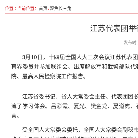
中国妇女第十三次全国代表大会在京开幕 习近平等
位置 : 当前位置：
首页
>
聚焦长三角
“小站点”赋能企业劳动关系“大和谐”
江苏代表团举
提高全民健康素养 筑牢癌症防控网络
安徽省党政代表团赴浙江学习考察 王浩梁言顺刘捷
发布时间
品牌助农、科技强农、生态惠农——2023冬交会亮
3月10日，十四届全国人大三次会议江苏代表
全国法院2024年受理各类案件4600余万件
育界委员并参加联组会、出席解放军和武警部队代
系统开展“两个对比”教育，增强新疆高校少数民族 
院、最高人民检察院工作报告。
陈春：以创新与担当，引领化工产业在“十五五”浪
江苏省委书记、省人大常委会主任、代表团团
流了学习体会。吕彩霞、夏光、樊金龙、夏道虎、
言。
受全国人大常委会委托，全国人大常委会副秘