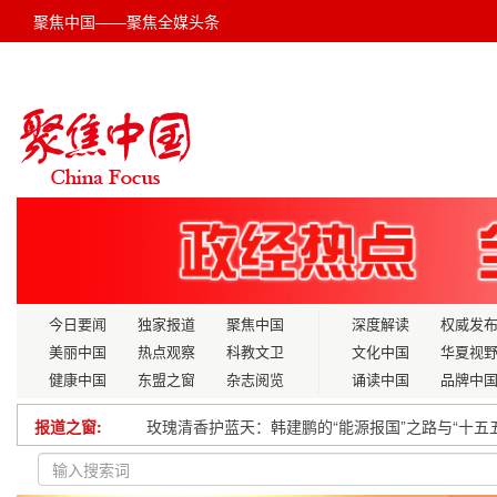
聚焦中国——聚焦全媒头条
今日要闻
独家报道
聚焦中国
深度解读
权威发
美丽中国
热点观察
科教文卫
文化中国
华夏视
健康中国
东盟之窗
杂志阅览
诵读中国
品牌中
报道之窗:
玫瑰清香护蓝天：韩建鹏的“能源报国”之路与“十
中国多所高校加大力度培养人工智能人才