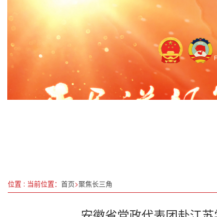
江苏省全国人大代表返回岗位
破局“红海”，构筑绿洲：赵小峰的数字创新实践与“
蔡德成：以孔雀草为翼，开拓大健康新征程
“中国游”持续火爆 今年来上海空港口岸入境外籍旅
2023追梦拾光•顶冠之夜时尚盛典走进重庆
2025南京半马圆满落幕，百岁山见证每一步坚持
全国铁路“双11”网购高峰期共发运快件7.3万吨
奋进“十五五” 科技谱新篇：张凤文与北京天鉴量
位置 : 当前位置：
首页
>
聚焦长三角
安徽省党政代表团赴江苏