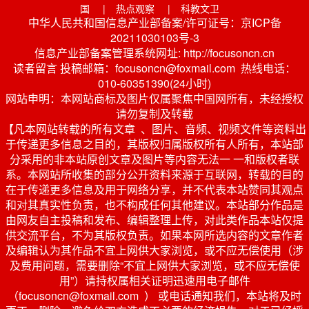
国
|
热点观察
|
科教文卫
中华人民共和国信息产业部备案/许可证号：京ICP备
20211030103号-3
信息产业部备案管理系统网址: http://focusoncn.cn
读者留言 投稿邮箱：focusoncn@foxmail.com 热线电话：
010-60351390(24小时)
网站申明：本网站商标及图片仅属聚焦中国网所有，未经授权
请勿复制及转载
【凡本网站转载的所有文章 、图片、音频、视频文件等资料出
于传递更多信息之目的，其版权归属版权所有人所有，本站部
分采用的非本站原创文章及图片等内容无法一 一和版权者联
系。本网站所收集的部分公开资料来源于互联网，转载的目的
在于传递更多信息及用于网络分享，并不代表本站赞同其观点
和对其真实性负责，也不构成任何其他建议。本站部分作品是
由网友自主投稿和发布、编辑整理上传，对此类作品本站仅提
供交流平台，不为其版权负责。如果本网所选内容的文章作者
及编辑认为其作品不宜上网供大家浏览，或不应无偿使用（涉
及费用问题，需要删除“不宜上网供大家浏览，或不应无偿使
用”）请持权属相关证明迅速用电子邮件
（focusoncn@foxmail.com ） 或电话通知我们，本站将及时