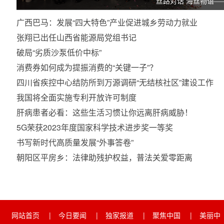
丝路对话 海丝物语—
广西巴马：发展“四大特色”产业促进城乡劳动力就业
张翔已出任山西省能源局党组书记
破局“劣质沙泵低价中标”
消费券如何成为提振消费的“关键一子”？
四川省疾控中心结防所到万源调研“无结核社区”建设工作
我国将全面实施专利开放许可制度
肝病患者必看：这些生活习惯让你远离肝病威胁！
5G荣获2023年度国家科学技术进步奖一等奖
书写新时代高质量发展“外事答卷”
朝阳区平房乡：法律助残护权益，普法关爱零距离
网站首页
|
今日要闻
|
独家报道
|
聚焦中国
|
美丽中