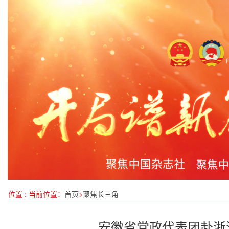
中央一号文件首提“农业新质生产力”，有何深意？
广西兴业城隍镇： 人大代表牵头激活经济发展新引擎
李锋副省长调研涉侨工作
让“绿叶”变“金叶”
党建引领筑通途 公路医生护民安
山西省出台22条措施严格规范涉企行政检查
把漓江烟雨酿成诗：何兰青的“东方谷子”之路与“
安徽省党政代表团赴江苏学习考察 信长星梁言顺许
位置 : 当前位置：
首页
>
聚焦长三角
安徽省党政代表团赴浙