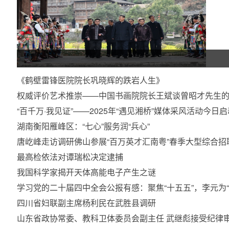
《鹤壁雷锋医院院长巩晓辉的跌岩人生》
权威评价艺术推崇——中国书画院院长王斌谈曾昭才先生
“百千万·我见证”——2025年“遇见湘桥”媒体采风活动今日启
湖南衡阳雁峰区：“七心”服务润“兵心”
唐屹峰走访调研佛山参展“百万英才汇南粤”春季大型综合招
最高检依法对谭瑞松决定逮捕
我国科学家揭开天体高能电子产生之谜
学习党的二十届四中全会公报有感：聚焦“十五五”，李元为“
四川省妇联副主席杨利民在武胜县调研
山东省政协常委、教科卫体委员会副主任 武继彪接受纪律