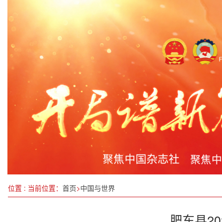
5G + 心脏猝死防救治项目入选工信部全国优秀项目
四川省宣传部长会议在成都召开
重庆政协聚焦五个方面开展工作
中国服务贸易规模首破万亿美元展现较大潜力
快讯丨潮州市政协十三届四次会议开幕
石破茂终见特朗普，日本为“安全”掏了多少成本？
践行绿色发展理念的中国贡献
位置 : 当前位置：
首页
>
中国与世界
肥东县2