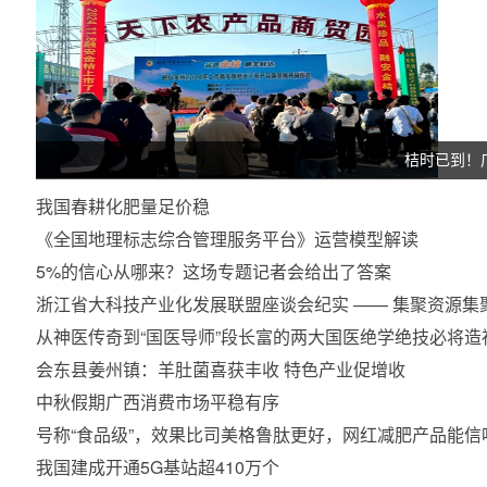
桔时已到！
我国春耕化肥量足价稳
《全国地理标志综合管理服务平台》运营模型解读
5%的信心从哪来？这场专题记者会给出了答案
浙江省大科技产业化发展联盟座谈会纪实 —— 集聚资源集
从神医传奇到“国医导师”段长富的两大国医绝学绝技必将
会东县姜州镇：羊肚菌喜获丰收 特色产业促增收
中秋假期广西消费市场平稳有序
号称“食品级”，效果比司美格鲁肽更好，网红减肥产品能信
我国建成开通5G基站超410万个