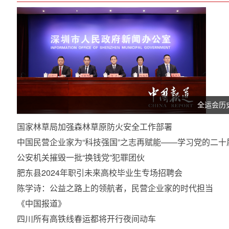
全运会历
国家林草局加强森林草原防火安全工作部署
中国民营企业家为“科技强国”之志再赋能——学习党的二
公安机关摧毁一批“换钱党”犯罪团伙
肥东县2024年职引未来高校毕业生专场招聘会
陈学诗：公益之路上的领航者，民营企业家的时代担当
《中国报道》
四川所有高铁线春运都将开行夜间动车