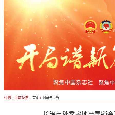
第十个全国科技工作者日|千年瑶医的深山瑰宝：瑶
四川省疾控中心结防所到万源调研“无结核社区”建
这一年，中国绿色发展成绩单更亮眼
2025年黑龙江省委一号文件发布
第九届中国军事智能技术装备博览会 在北京举办
《网络暴力信息治理规定》8月1日起施行
流行强度总体呈下降趋势
泉源汲古方，匠心焕新生：关凤山与“十五五”中医
位置 : 当前位置：
首页
>
中国与世界
长治市秋季房地产展销会