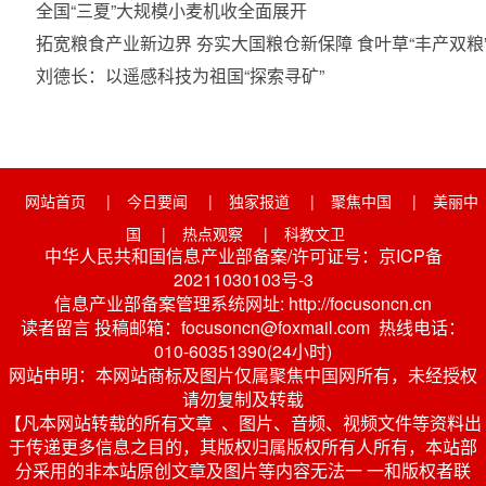
全国“三夏”大规模小麦机收全面展开
拓宽粮食产业新边界 夯实大国粮仓新保障 食叶草“丰产双
刘德长：以遥感科技为祖国“探索寻矿”
网站首页
|
今日要闻
|
独家报道
|
聚焦中国
|
美丽中
国
|
热点观察
|
科教文卫
中华人民共和国信息产业部备案/许可证号：京ICP备
20211030103号-3
信息产业部备案管理系统网址: http://focusoncn.cn
读者留言 投稿邮箱：focusoncn@foxmail.com 热线电话：
010-60351390(24小时)
网站申明：本网站商标及图片仅属聚焦中国网所有，未经授权
请勿复制及转载
【凡本网站转载的所有文章 、图片、音频、视频文件等资料出
于传递更多信息之目的，其版权归属版权所有人所有，本站部
分采用的非本站原创文章及图片等内容无法一 一和版权者联