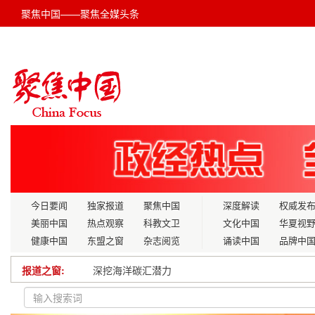
聚焦中国——聚焦全媒头条
今日要闻
独家报道
聚焦中国
深度解读
权威发
美丽中国
热点观察
科教文卫
文化中国
华夏视
健康中国
东盟之窗
杂志阅览
诵读中国
品牌中
报道之窗:
深挖海洋碳汇潜力
中国万亿之城增至26座，意味着什么？