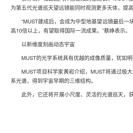
为第五代光谱巡天望远镜能同时观测更多天体，提
“MUST建成后，会成为中型地基望远镜最后
高10倍以上，有望取得国际一流成果。”蔡峥表示。
以新维度刻画动态宇宙
MUST的光学系统具有优越的成像质量，犹如明
MUST项目科学家黄崧介绍，MUST将通过
系光谱，得到宇宙早期的三维结构。
此外，它还将开展小尺度、灵活的光谱巡天，
物质本质的限制、为超新星宇宙学和引力透镜宇宙
限制手段，更好地实现第五代宇宙学光谱巡天望远
性能优异的MUST还将支撑更丰富、灵活的科