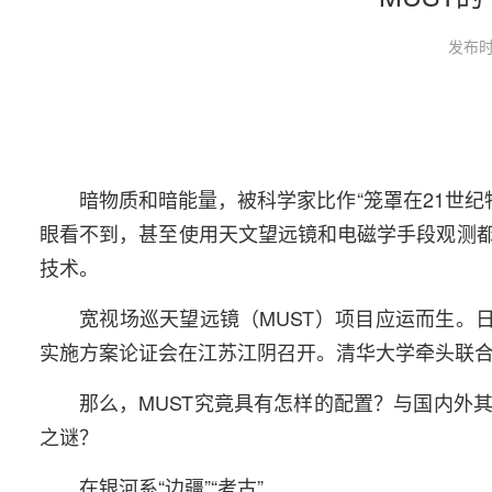
发布时
暗物质和暗能量，被科学家比作“笼罩在21世纪
眼看不到，甚至使用天文望远镜和电磁学手段观测
技术。
宽视场巡天望远镜（MUST）项目应运而生。
实施方案论证会在江苏江阴召开。清华大学牵头联
那么，MUST究竟具有怎样的配置？与国内外
之谜？
在银河系“边疆”“考古”