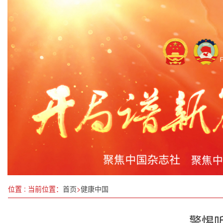
广西钦州大蚝：多元发展的 “蚝” 力新引擎
淮安市城管局：“城管蓝”化身"园丁绿" 服务一线显
第十个全国科技工作者日|三论免疫调控与中医药介
中国大力实施可再生能源替代行动
激情开跑！天津武清这场赛事燃动京津冀
聚焦科技创新与产业创新融合，代表委员热议： 创
别让体重秤“欺骗”了你
四川部署全国两会期间安全生产工作
位置 : 当前位置：
首页
>
健康中国
警惕