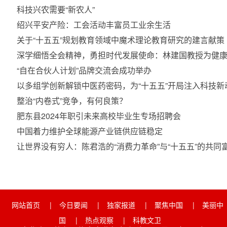
科技兴农需要“新农人”
绍兴平安产险：工会活动丰富员工业余生活
关于“十五五”规划教育领域中魔术理论教育研究的建言献策
深学细悟全会精神，勇担时代发展使命：林建国教授为健
“自在合伙人计划”品牌交流会成功举办
以多组学创新解锁中医药密码，为“十五五”开局注入科技新
整治“内卷式”竞争，有何良策？
肥东县2024年职引未来高校毕业生专场招聘会
中国着力维护全球能源产业链供应链稳定
让世界没有穷人：陈君浩的“消费力革命”与“十五五”的共
网站首页
|
今日要闻
|
独家报道
|
聚焦中国
|
美丽中
国
|
热点观察
|
科教文卫