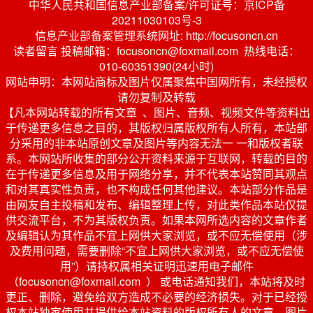
中华人民共和国信息产业部备案/许可证号：京ICP备
20211030103号-3
信息产业部备案管理系统网址: http://focusoncn.cn
读者留言 投稿邮箱：focusoncn@foxmail.com 热线电话：
010-60351390(24小时)
网站申明：本网站商标及图片仅属聚焦中国网所有，未经授权
请勿复制及转载
【凡本网站转载的所有文章 、图片、音频、视频文件等资料出
于传递更多信息之目的，其版权归属版权所有人所有，本站部
分采用的非本站原创文章及图片等内容无法一 一和版权者联
系。本网站所收集的部分公开资料来源于互联网，转载的目的
在于传递更多信息及用于网络分享，并不代表本站赞同其观点
和对其真实性负责，也不构成任何其他建议。本站部分作品是
由网友自主投稿和发布、编辑整理上传，对此类作品本站仅提
供交流平台，不为其版权负责。如果本网所选内容的文章作者
及编辑认为其作品不宜上网供大家浏览，或不应无偿使用（涉
及费用问题，需要删除“不宜上网供大家浏览，或不应无偿使
用”）请持权属相关证明迅速用电子邮件
（focusoncn@foxmail.com ） 或电话通知我们，本站将及时
更正、删除，避免给双方造成不必要的经济损失。对于已经授
权本站独家使用并提供给本站资料的版权所有人的文章、图片