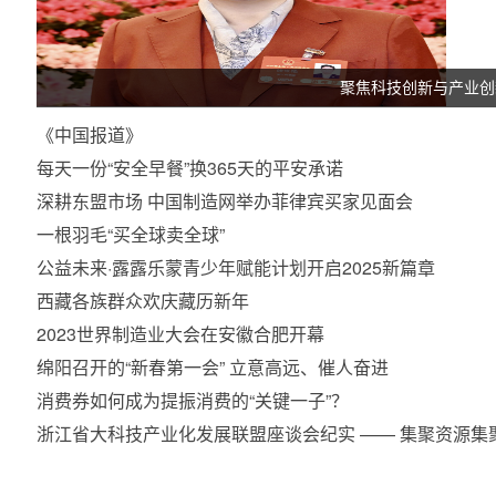
聚焦科技创新与产业创
《中国报道》
每天一份“安全早餐”换365天的平安承诺
深耕东盟市场 中国制造网举办菲律宾买家见面会
一根羽毛“买全球卖全球”
公益未来·露露乐蒙青少年赋能计划开启2025新篇章
西藏各族群众欢庆藏历新年
2023世界制造业大会在安徽合肥开幕
绵阳召开的“新春第一会” 立意高远、催人奋进
消费券如何成为提振消费的“关键一子”？
浙江省大科技产业化发展联盟座谈会纪实 —— 集聚资源集