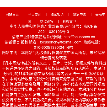
网站首页
|
今日要闻
|
独家报道
|
聚焦中国
|
美丽中
国
|
热点观察
|
科教文卫
中华人民共和国信息产业部备案/许可证号：京ICP备
20211030103号-3
信息产业部备案管理系统网址: http://focusoncn.cn
读者留言 投稿邮箱：focusoncn@foxmail.com 热线电话：
010-60351390(24小时)
网站申明：本网站商标及图片仅属聚焦中国网所有，未经授权
请勿复制及转载
【凡本网站转载的所有文章 、图片、音频、视频文件等资料出
于传递更多信息之目的，其版权归属版权所有人所有，本站部
分采用的非本站原创文章及图片等内容无法一 一和版权者联
系。本网站所收集的部分公开资料来源于互联网，转载的目的
在于传递更多信息及用于网络分享，并不代表本站赞同其观点
和对其真实性负责，也不构成任何其他建议。本站部分作品是
由网友自主投稿和发布、编辑整理上传，对此类作品本站仅提
供交流平台，不为其版权负责。如果本网所选内容的文章作者
及编辑认为其作品不宜上网供大家浏览，或不应无偿使用（涉