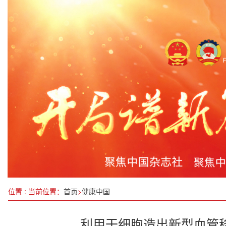
山西新增49名国家级非物质文化遗产代表性传承人
经济腾飞中的安徽阜南经济开发区
枞味千年融国策：以“农业新质生产力”托举乡村振兴
黄河千年清一回 让小小蜗牛变金牛震动地球
许秀华：以声波为媒，让中医智慧在“十五五”健康
我国将开展森林草原火灾防控专项行动
广东：“百万英才汇南粤”招聘会盛大举行
“自在合伙人计划”品牌交流会成功举办
位置 : 当前位置：
首页
>
健康中国
利用干细胞造出新型血管移