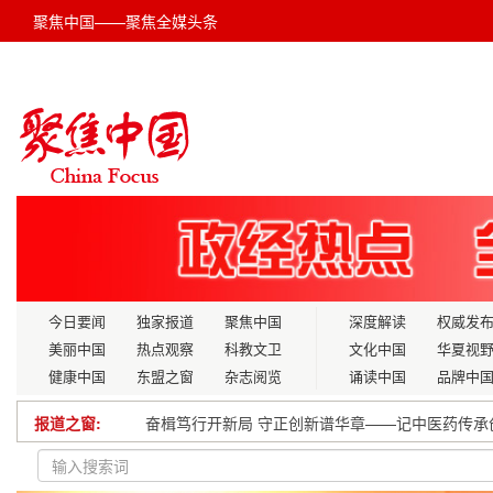
聚焦中国——聚焦全媒头条
今日要闻
独家报道
聚焦中国
深度解读
权威发
美丽中国
热点观察
科教文卫
文化中国
华夏视
健康中国
东盟之窗
杂志阅览
诵读中国
品牌中
报道之窗:
奋楫笃行开新局 守正创新谱华章——记中医药传承
黑龙江省3项技术入选首批先进适用技术名单