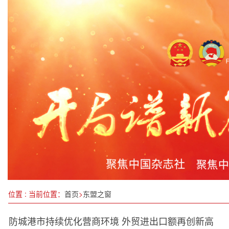
园林巧绘新春景 精心筹备贺岁年
省委书记唐登杰主持召开省委常委会会议
跨越百年沧浪 奏响时代壮歌 记中华崛起同行者曾
山西：837.1亿元资金保民生促发展
一根羽毛“买全球卖全球”
科学家发现帕金森病全新治疗靶点
《中国报道》
追求卓越“好的教育”中实现公平性与教育质量的动
位置 : 当前位置：
首页
>
东盟之窗
防城港市持续优化营商环境 外贸进出口额再创新高