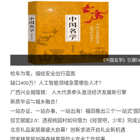
《中国名学》引爆De
检车为笔，描绘安全出行蓝图
缺口400万！人工智能领域急需哪些人才？
广西兴业城隍镇： 人大代表牵头激活经济发展新引擎​
新质毕设⇋城乡融合！
一站办证、一站办事、一站出海！福田推出三个“一站式”国
综艺赋能2.0：透视桃园村如何借力《经营吧，少年》完成
北京礼品家居展盛大启幕！创新求进开启礼业新机遇
国家林草局加强森林草原防火安全工作部署