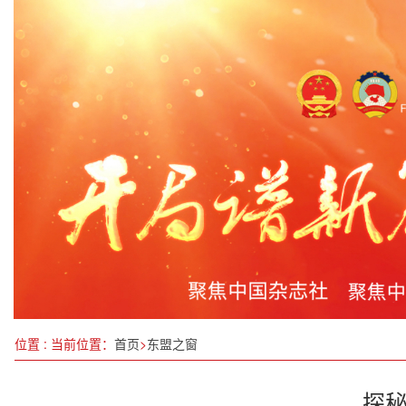
农业农村现代化迈上新台阶
齐心协力向前行 同频共振必复兴
我国已研制和发布公共安全领域国家标准4000余项
前沿·东莞两会|政协委员、致公党党员刘小伟提案
智造世界 创造美好——2024世界制造业大会观察
全国各级行政复议机构办结案件35.2万件
《全国地理标志综合管理服务平台》运营模型解读
位置 : 当前位置：
首页
>
东盟之窗
探秘