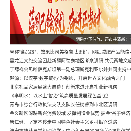
消除地下浊气、还市井清新：
号称“食品级”，效果比司美格鲁肽更好，网红减肥产品能信
黑龙江文旅交流团赴新疆阿勒泰地区考察调研 共促两地文
丁薛祥会见哈萨克斯坦第一副总理斯克利亚尔并共同主持
赵源：以汉字“数字编码”为钥匙，开启世界文化融合之门
北京礼品家居展盛大启幕！创新求进开启礼业新机遇
《李明水：以水土“智治”筑高质量发展绿色基底》
青岛市综合行政执法支队支队长任树睿到市北区调研
金义新区深耕新兴消费领域 发挥制造业优势 掘金“谷子经济
唐仁健：坚定不移走中国特色社会主义乡村振兴道路
淮安市统计局党组理论学习中心组开展2025年第2次集体学