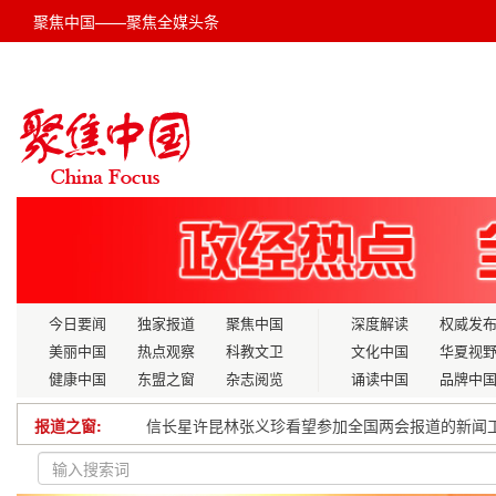
聚焦中国——聚焦全媒头条
今日要闻
独家报道
聚焦中国
深度解读
权威发
美丽中国
热点观察
科教文卫
文化中国
华夏视
健康中国
东盟之窗
杂志阅览
诵读中国
品牌中
信长星许昆林张义珍看望参加全国两会报道的新闻
报道之窗:
临汾市政务服务中心“帮办代办”暖人心
跨越百年沧浪 奏响时代壮歌 记中华崛起同行者曾