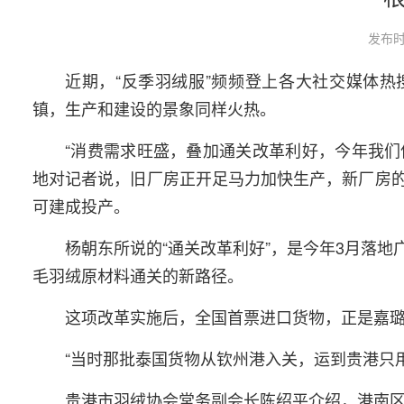
发布时
近期，“反季羽绒服”频频登上各大社交媒体热
镇，生产和建设的景象同样火热。
“消费需求旺盛，叠加通关改革利好，今年我们
地对记者说，旧厂房正开足马力加快生产，新厂房
可建成投产。
杨朝东所说的“通关改革利好”，是今年3月落
毛羽绒原材料通关的新路径。
这项改革实施后，全国首票进口货物，正是嘉
“当时那批泰国货物从钦州港入关，运到贵港只用
贵港市羽绒协会常务副会长陈绍平介绍，港南区