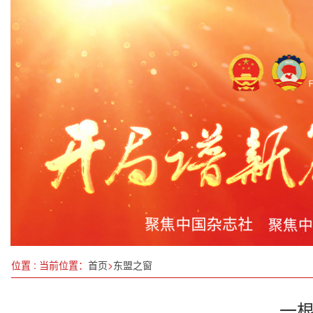
黑龙江省调整城乡居民基本养老保险缴费档次 每年最
深耕东盟市场 中国制造网举办菲律宾买家见面会
四川省疾控中心结防所到万源调研“无结核社区”建
绍兴平安产险：开展防范非法集资宣传活动
丝路对话 海丝物语—— 广东轻工职业技术大学海
融合潮流文化，打造面对面社交体验——拥抱青年
东营市政协召开提案办理工作会议
黑龙江省佳木斯市委常委、市政府副市长王金接受
位置 : 当前位置：
首页
>
东盟之窗
一根