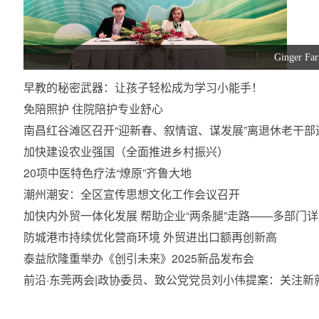
Ginge
早教的秘密武器：让孩子轻松成为学习小能手！
免陪照护 住院陪护专业舒心
南昌红谷滩区召开“迎新春、叙情谊、谋发展”离退休老干部
加快建设农业强国（全面推进乡村振兴）
20项中医特色疗法“燎原”齐鲁大地
潮州潮安：全区宣传思想文化工作会议召开
加快内外贸一体化发展 帮助企业“两条腿”走路——多部门详
防城港市持续优化营商环境 外贸进出口额再创新高
泰益欣隆重举办《创引未来》2025新品发布会
前沿·东莞两会|政协委员、致公党党员刘小伟提案：关注新