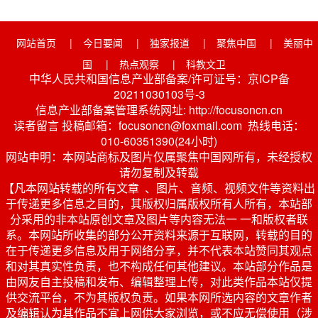
网站首页
|
今日要闻
|
独家报道
|
聚焦中国
|
美丽中
国
|
热点观察
|
科教文卫
中华人民共和国信息产业部备案/许可证号：京ICP备
20211030103号-3
信息产业部备案管理系统网址: http://focusoncn.cn
读者留言 投稿邮箱：focusoncn@foxmail.com 热线电话：
010-60351390(24小时)
网站申明：本网站商标及图片仅属聚焦中国网所有，未经授权
请勿复制及转载
【凡本网站转载的所有文章 、图片、音频、视频文件等资料出
于传递更多信息之目的，其版权归属版权所有人所有，本站部
分采用的非本站原创文章及图片等内容无法一 一和版权者联
系。本网站所收集的部分公开资料来源于互联网，转载的目的
在于传递更多信息及用于网络分享，并不代表本站赞同其观点
和对其真实性负责，也不构成任何其他建议。本站部分作品是
由网友自主投稿和发布、编辑整理上传，对此类作品本站仅提
供交流平台，不为其版权负责。如果本网所选内容的文章作者
及编辑认为其作品不宜上网供大家浏览，或不应无偿使用（涉