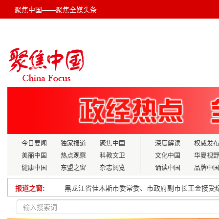
聚焦中国——聚焦全媒头条
今日要闻
独家报道
聚焦中国
深度解读
权威发
美丽中国
热点观察
科教文卫
文化中国
华夏视
健康中国
东盟之窗
杂志阅览
诵读中国
品牌中
报道之窗:
2024福安坦洋工夫（福州）文化节开幕
首届集成芯片和芯粒大会在上海举行