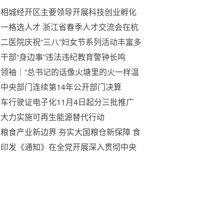
州相城经开区主要领导开展科技创业孵化
体专题调研
一格选人才 浙江省春季人才交流会在杭
行
二医院庆祝“三八”妇女节系列活动丰富多
干部“身边事”违法违纪教育警钟长鸣
领袖｜“总书记的话像火塘里的火一样温
中央部门连续第14年公开部门决算
车行驶证电子化11月4日起分三批推广
用
国大力实施可再生能源替代行动
粮食产业新边界 夯实大国粮仓新保障 食
“丰产双粮”模式筑牢国人饭碗安全根基
办印发《通知》在全党开展深入贯彻中央
项规定精神学习教育