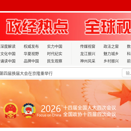
深度解读
权威发布
实力中国
传媒视窗
政法之窗
数
文化中国
华夏视野
时代纪实
龙江振兴
魅力城乡
科
诵读中国
品牌中国
民生观察
神州风采
乡村振兴
前
第四届换届大会在京隆重举行
生产力”，有何深意？
比已超五成
次访美
为创“委”业
成为国际社会读懂中国的一把“金钥匙”