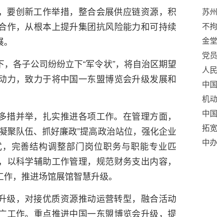
，要创新工作举措，整合会展供应链资源，积
苏
合作，从根本上提升集团抗风险能力和可持续
载
不拘
展。
举
金堂
彩
党员
，各子公司纷纷立下“军令状”，将自治区期望
人民
动力，致力于将中国一东盟博览会升级发展和
暖”
中国
机动
应
中
多措并举，扎实推进各项工作。在管理方面，
拓宽
凝聚队伍、抓好廉政”提高政治站位，强化企业
叶草
中
式，完善结构调整部门岗位职务与职能专业匹
八
，以科学辅助工作管理，规范财务支出内容，
工作，推进场馆展馆智慧升级。
升级，对接优质资源推动运营转型，融合活动
广工作。重点推进中国一东盟博览会升级，提