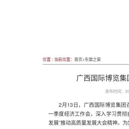
行走思政，续“忧乐”精神
《哪吒之魔童闹海》登顶全球
两会聚焦|预制菜如何保障舌
松石之山 可以攻绿——湖北
位置 : 当前位置：
首页
>
东盟之窗
广西国际博览集
发布时间：20
2月13日，广西国际博览集团
一季度经济工作会，深入学习贯彻
发展”推动高质量发展大会精神。