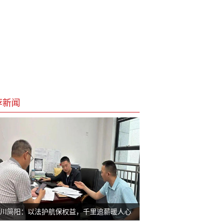
荐新闻
川简阳：以法护航保权益，千里追薪暖人心