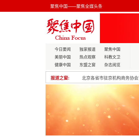
聚焦中国——聚焦全媒头条
今日要闻
独家报道
聚焦中国
美丽中国
热点观察
科教文卫
健康中国
东盟之窗
杂志阅览
北京各省市驻京机构商务协会
报道之窗:
中央一号文件首提“农业新质
工信部：5G移动电话用户占
中国国家主席习近平近年来首
团结“政”奋斗 凝心“协”出彩 善
杜占元委员：总书记著作已经